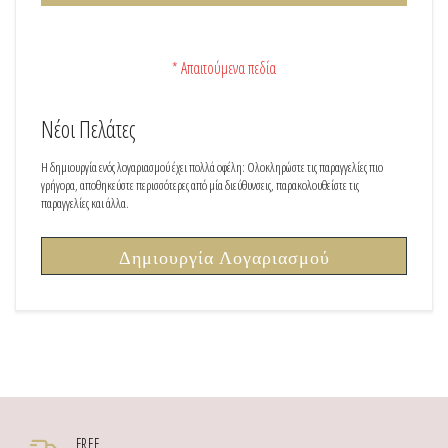
Ξεχάσατε τον Κωδικό σας;
Νέοι Πελάτες
Η δημιουργία ενός λογαριασμού έχει πολλά οφέλη: Ολοκληρώστε τις παραγγελίες πιο
γρήγορα, αποθηκεύστε περισσότερες από μία διεύθυνσεις, παρακολουθείστε τις
παραγγελίες και άλλα.
Δημιουργία Λογαριασμού
FREE